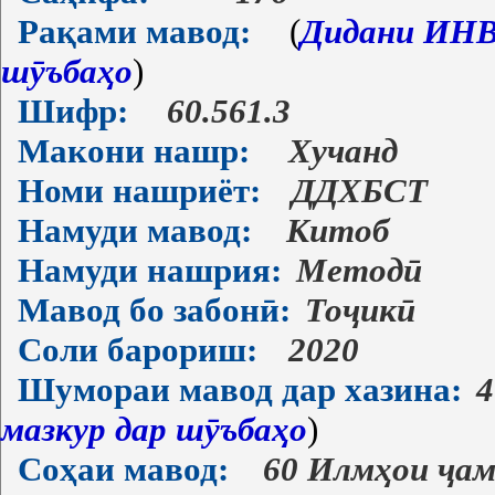
Рақами мавод:
(
Дидани ИНВ-
шӯъбаҳо
)
Шифр:
60.561.3
Макони нашр:
Хучанд
Номи нашриёт:
ДДХБСТ
Намуди мавод:
Китоб
Намуди нашрия:
Методӣ
Мавод бо забонӣ:
Тоҷикӣ
Соли барориш:
2020
Шумораи мавод дар хазина:
4
мазкур дар шӯъбаҳо
)
Соҳаи мавод:
60 Илмҳои ҷам