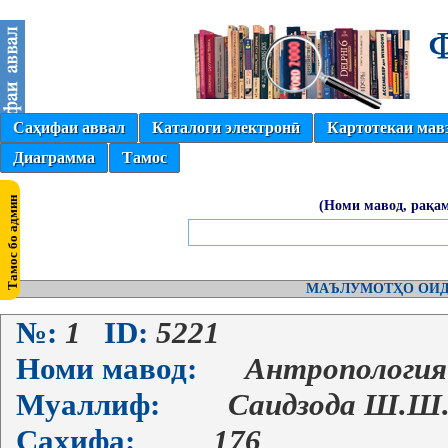
Саҳифаи аввал
Каталоги электронӣ
Картотекаи мав
Диаграмма
Тамос
(Номи мавод, рақам
МАЪЛУМОТҲО ОИД
№:
1
ID:
5221
Номи мавод:
Антропология
Муаллиф:
Саидзода Ш.Ш
Саҳифа:
176