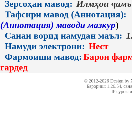
Зерсоҳаи мавод:
Илмҳои ҷамъ
Тафсири мавод (Аннотация):
(Аннотация) маводи мазкур
)
Санаи ворид намудан маъл:
1
Намуди электрони:
Нест
Фармоиши мавод:
Барои фарм
гардед
© 2012-2026 Design by
Барориш: 1.26.54
, сан
IP суроға