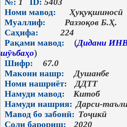
№:
1
ID:
5403
Номи мавод:
Ҳуқуқшиносӣ
Муаллиф:
Раззоқов Б.Ҳ.
Саҳифа:
224
Рақами мавод:
(
Дидани ИНВ-
шӯъбаҳо
)
Шифр:
67.0
Макони нашр:
Душанбе
Номи нашриёт:
ДДТТ
Намуди мавод:
Китоб
Намуди нашрия:
Дарси-таъл
Мавод бо забонӣ:
Тоҷикӣ
Соли барориш:
2020