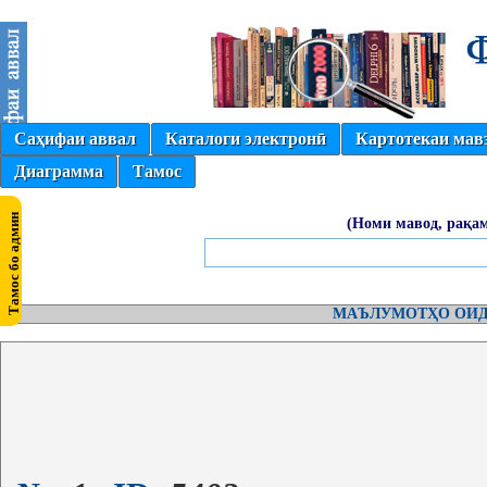
Саҳифаи аввал
Каталоги электронӣ
Картотекаи мав
Диаграмма
Тамос
(Номи мавод, рақам
МАЪЛУМОТҲО ОИД