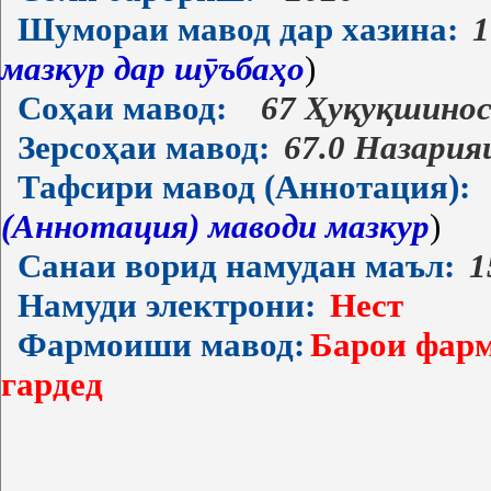
Шумораи мавод дар хазина:
1
мазкур дар шӯъбаҳо
)
Соҳаи мавод:
67 Ҳуқуқшино
Зерсоҳаи мавод:
67.0 Назария
Тафсири мавод (Аннотация):
(Аннотация) маводи мазкур
)
Санаи ворид намудан маъл:
1
Намуди электрони:
Нест
Фармоиши мавод:
Барои фарм
гардед