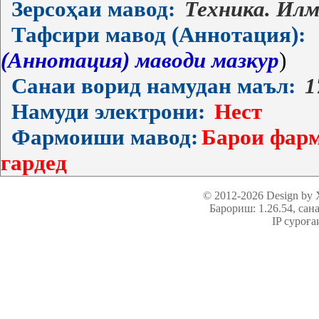
Зерсоҳаи мавод:
Техника. Ил
Тафсири мавод (Аннотация):
(Аннотация) маводи мазкур
)
Санаи ворид намудан маъл:
1
Намуди электрони:
Нест
Фармоиши мавод:
Барои фарм
гардед
© 2012-2026 Design by
Барориш: 1.26.54
, сан
IP суроға