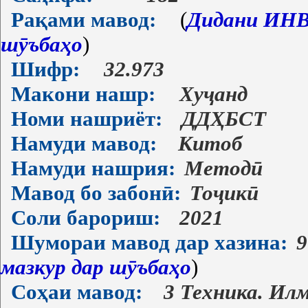
Рақами мавод:
(
Дидани ИНВ-
шӯъбаҳо
)
Шифр:
32.973
Макони нашр:
Хуҷанд
Номи нашриёт:
ДДҲБСТ
Намуди мавод:
Китоб
Намуди нашрия:
Методӣ
Мавод бо забонӣ:
Тоҷикӣ
Соли барориш:
2021
Шумораи мавод дар хазина:
9
мазкур дар шӯъбаҳо
)
Соҳаи мавод:
3 Техника. Ил