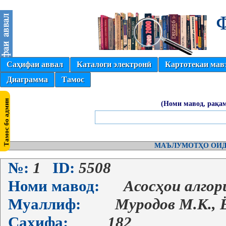
Саҳифаи аввал
Каталоги электронӣ
Картотекаи мав
Диаграмма
Тамос
(Номи мавод, рақам
МАЪЛУМОТҲО ОИД
№:
1
ID:
5508
Номи мавод:
Асосҳои алго
Муаллиф:
Муродов М.К., 
Саҳифа:
182