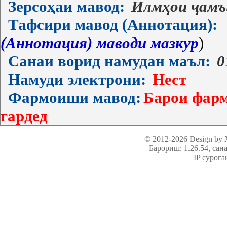
Зерсоҳаи мавод:
Илмҳои ҷамъ
Тафсири мавод (Аннотация):
(Аннотация) маводи мазкур
)
Санаи ворид намудан маъл:
0
Намуди электрони:
Нест
Фармоиши мавод:
Барои фарм
гардед
© 2012-2026 Design by
Барориш: 1.26.54
, сан
IP суроға