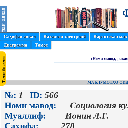
Саҳифаи аввал
Каталоги электронӣ
Картотекаи мав
Диаграмма
Тамос
(Номи мавод, рақам
МАЪЛУМОТҲО ОИД
№:
1
ID:
566
Номи мавод:
Социология к
Муаллиф:
Ионин Л.Г.
Саҳифа:
278