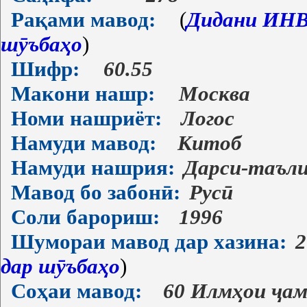
Рақами мавод:
(
Дидани ИНВ-
шӯъбаҳо
)
Шифр:
60.55
Макони нашр:
Москва
Номи нашриёт:
Логос
Намуди мавод:
Китоб
Намуди нашрия:
Дарси-таъл
Мавод бо забонӣ:
Русӣ
Соли барориш:
1996
Шумораи мавод дар хазина:
2
дар шӯъбаҳо
)
Соҳаи мавод:
60 Илмҳои ҷам