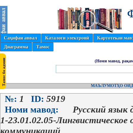
Саҳифаи аввал
Каталоги электронӣ
Картотекаи мав
Диаграмма
Тамос
(Номи мавод, рақам
МАЪЛУМОТҲО ОИД
№:
1
ID:
5919
Номи мавод:
Русский язык 
1-23.01.02.05-Лингвистическое
коммуникаций