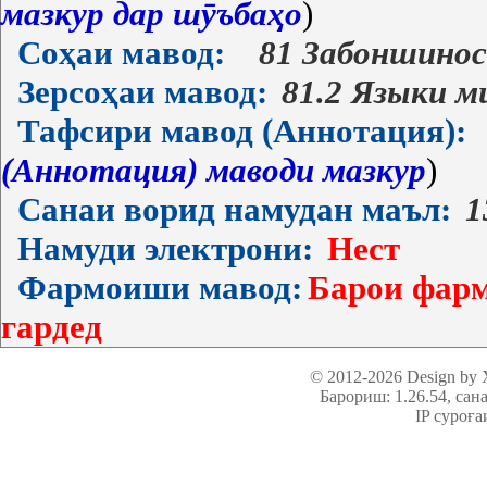
мазкур дар шӯъбаҳо
)
Соҳаи мавод:
81 Забоншино
Зерсоҳаи мавод:
81.2 Языки м
Тафсири мавод (Аннотация):
(Аннотация) маводи мазкур
)
Санаи ворид намудан маъл:
1
Намуди электрони:
Нест
Фармоиши мавод:
Барои фарм
гардед
© 2012-2026 Design by
Барориш: 1.26.54
, сан
IP суроға