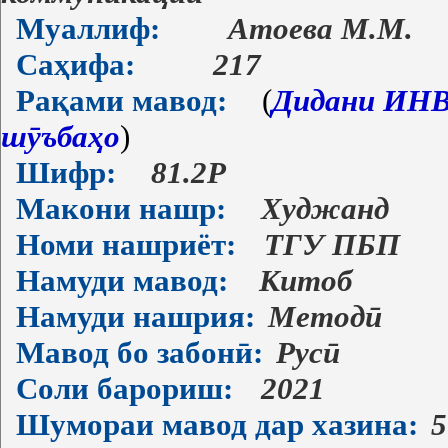
Муаллиф:
Атоева М.М.
Саҳифа:
217
Рақами мавод:
(
Дидани ИНВ-
шӯъбаҳо
)
Шифр:
81.2Р
Макони нашр:
Худжанд
Номи нашриёт:
ТГУ ПБП
Намуди мавод:
Китоб
Намуди нашрия:
Методӣ
Мавод бо забонӣ:
Русӣ
Соли барориш:
2021
Шумораи мавод дар хазина:
5