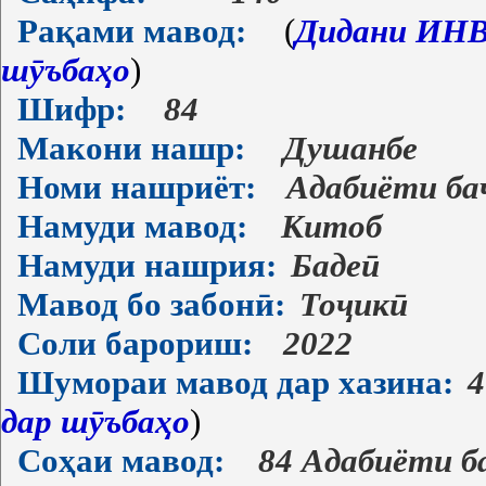
Рақами мавод:
(
Дидани ИНВ-
шӯъбаҳо
)
Шифр:
84
Макони нашр:
Душанбе
Номи нашриёт:
Адабиёти ба
Намуди мавод:
Китоб
Намуди нашрия:
Бадеӣ
Мавод бо забонӣ:
Тоҷикӣ
Соли барориш:
2022
Шумораи мавод дар хазина:
4
дар шӯъбаҳо
)
Соҳаи мавод:
84 Адабиёти б