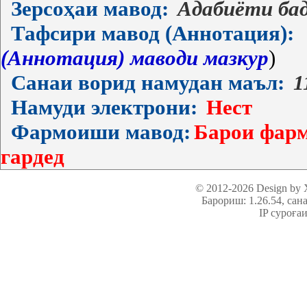
Зерсоҳаи мавод:
Адабиёти ба
Тафсири мавод (Аннотация):
(Аннотация) маводи мазкур
)
Санаи ворид намудан маъл:
1
Намуди электрони:
Нест
Фармоиши мавод:
Барои фарм
гардед
© 2012-2026 Design by
Барориш: 1.26.54
, сан
IP суроға