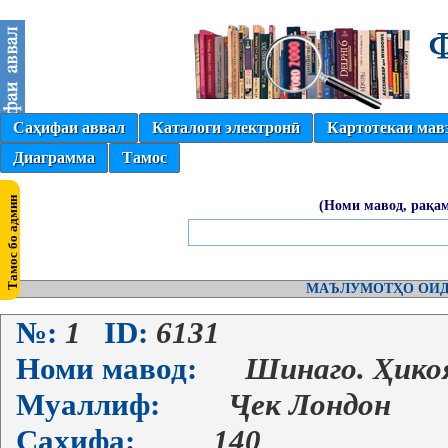
Саҳифаи аввал
Каталоги электронӣ
Картотекаи мав
Диаграмма
Тамос
(Номи мавод, рақам
МАЪЛУМОТҲО ОИД
№:
1
ID:
6131
Номи мавод:
Шинаго. Ҳико
Муаллиф:
Ҷек Лондон
Саҳифа:
140