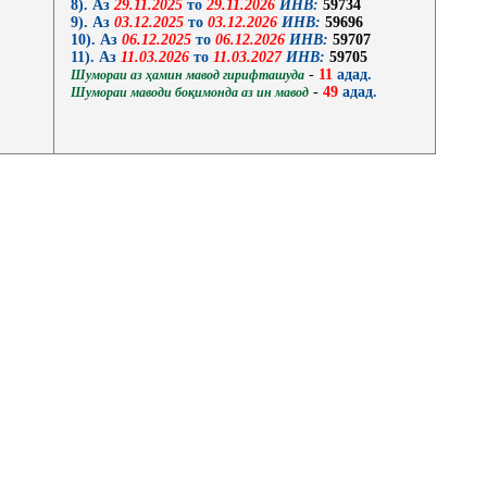
8). Аз
29.11.2025
то
29.11.2026
ИНВ:
59734
9). Аз
03.12.2025
то
03.12.2026
ИНВ:
59696
10). Аз
06.12.2025
то
06.12.2026
ИНВ:
59707
11). Аз
11.03.2026
то
11.03.2027
ИНВ:
59705
-
11
адад.
Шумораи аз ҳамин мавод гирифташуда
-
49
адад.
Шумораи маводи боқимонда аз ин мавод