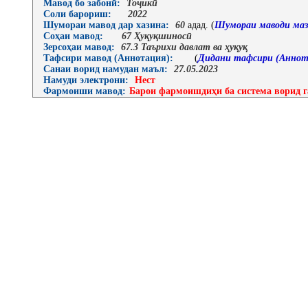
Мавод бо забонӣ:
Тоҷикӣ
Соли барориш:
2022
Шумораи мавод дар хазина:
60
адад. (
Шумораи маводи маз
Соҳаи мавод:
67 Ҳуқуқшиносӣ
Зерсоҳаи мавод:
67.3 Таърихи давлат ва ҳуқуқ
Тафсири мавод (Аннотация):
(
Дидани тафсири (Аннот
Санаи ворид намудан маъл:
27.05.2023
Намуди электрони:
Нест
Фармоиши мавод:
Барои фармоишдиҳи ба система ворид г