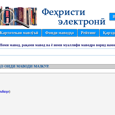
В
Картотекаи мавзӯъӣ
Фонди маводҳо
Рейтинг
Қарзд
(Номи мавод, рақами мавод ва ё номи муаллифи маводро ворид намо
О ОИДИ МАВОДИ МАЗКУР.
ъбаҳо
)