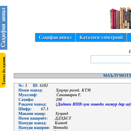
Саҳифаи аввал
Каталоги электронӣ
МАЪЛУМОТҲ
№:
1
ID:
6182
Номи мавод:
Ҳуқуқи римӣ. КТМ
Муаллиф:
Санавваров Ғ.
Саҳифа:
208
Рақами мавод:
(
Дидани ИНВ-ҳои маводи мазкур дар шӯ
Шифр:
67.3
Макони нашр:
Хуҷанд
Номи нашриёт:
ДДҲБСТ
Намуди мавод:
Китоб
Намуди нашрия:
Методӣ