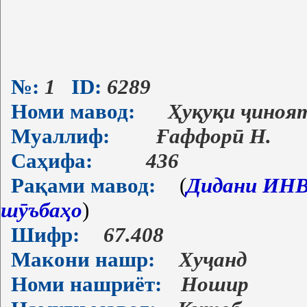
№:
1
ID:
6289
Номи мавод:
Ҳуқуқи ҷиноя
Муаллиф:
Ғаффорӣ Н.
Саҳифа:
436
Рақами мавод:
(
Дидани ИНВ-
шӯъбаҳо
)
Шифр:
67.408
Макони нашр:
Хуҷанд
Номи нашриёт:
Ношир