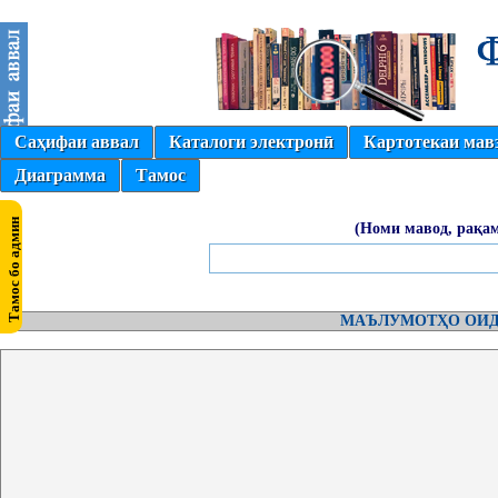
Саҳифаи аввал
Каталоги электронӣ
Картотекаи мав
Диаграмма
Тамос
(Номи мавод, рақам
МАЪЛУМОТҲО ОИД