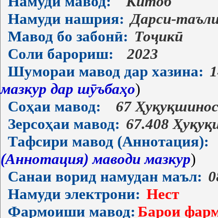
Намуди мавод:
Китоб
Намуди нашрия:
Дарси-таъл
Мавод бо забонӣ:
Тоҷикӣ
Соли барориш:
2023
Шумораи мавод дар хазина:
1
мазкур дар шӯъбаҳо
)
Соҳаи мавод:
67 Ҳуқуқшино
Зерсоҳаи мавод:
67.408 Ҳуқуқ
Тафсири мавод (Аннотация):
(Аннотация) маводи мазкур
)
Санаи ворид намудан маъл:
0
Намуди электрони:
Нест
Фармоиши мавод:
Барои фарм