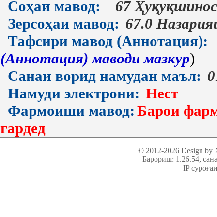
Соҳаи мавод:
67 Ҳуқуқшино
Зерсоҳаи мавод:
67.0 Назария
Тафсири мавод (Аннотация):
(Аннотация) маводи мазкур
)
Санаи ворид намудан маъл:
0
Намуди электрони:
Нест
Фармоиши мавод:
Барои фарм
гардед
© 2012-2026 Design by
Барориш: 1.26.54
, сан
IP суроға