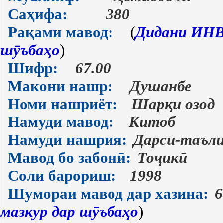
Саҳифа:
380
Рақами мавод:
(
Дидани ИНВ-
шӯъбаҳо
)
Шифр:
67.00
Макони нашр:
Душанбе
Номи нашриёт:
Шарқи озод
Намуди мавод:
Китоб
Намуди нашрия:
Дарси-таъл
Мавод бо забонӣ:
Тоҷикӣ
Соли барориш:
1998
Шумораи мавод дар хазина:
6
мазкур дар шӯъбаҳо
)