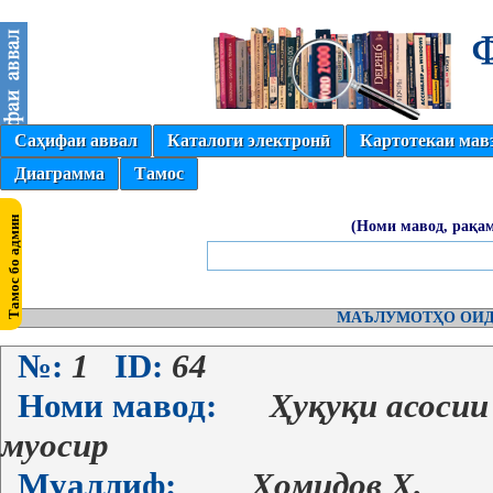
Саҳифаи аввал
Каталоги электронӣ
Картотекаи мав
Диаграмма
Тамос
(Номи мавод, рақам
МАЪЛУМОТҲО ОИД
№:
1
ID:
64
Номи мавод:
Ҳуқуқи асосии
муосир
Муаллиф:
Ҳомидов Х.