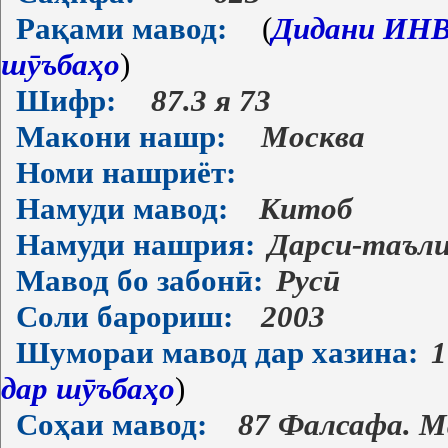
Рақами мавод:
(
Дидани ИНВ-
шӯъбаҳо
)
Шифр:
87.3 я 73
Макони нашр:
Москва
Номи нашриёт:
Намуди мавод:
Китоб
Намуди нашрия:
Дарси-таъл
Мавод бо забонӣ:
Русӣ
Соли барориш:
2003
Шумораи мавод дар хазина:
1
дар шӯъбаҳо
)
Соҳаи мавод:
87 Фалсафа. 