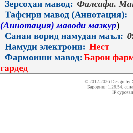
Зерсоҳаи мавод:
Фалсафа. Ма
Тафсири мавод (Аннотация):
(Аннотация) маводи мазкур
)
Санаи ворид намудан маъл:
0
Намуди электрони:
Нест
Фармоиши мавод:
Барои фарм
гардед
© 2012-2026 Design by
Барориш: 1.26.54
, сан
IP суроға