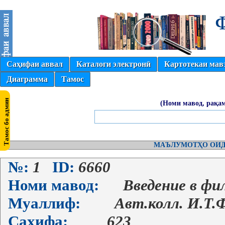
Саҳифаи аввал
Каталоги электронӣ
Картотекаи мав
Диаграмма
Тамос
(Номи мавод, рақам
МАЪЛУМОТҲО ОИД
№:
1
ID:
6660
Номи мавод:
Введение в ф
Муаллиф:
Авт.колл. И.Т.
Саҳифа:
623