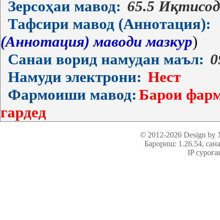
Зерсоҳаи мавод:
65.5 Иқтисо
Тафсири мавод (Аннотация):
(Аннотация) маводи мазкур
)
Санаи ворид намудан маъл:
0
Намуди электрони:
Нест
Фармоиши мавод:
Барои фарм
гардед
© 2012-2026 Design by
Барориш: 1.26.54
, сан
IP суроға