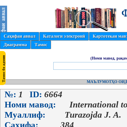
Саҳифаи аввал
Каталоги электронӣ
Картотекаи мав
Диаграмма
Тамос
(Номи мавод, рақам
МАЪЛУМОТҲО ОИД
№:
1
ID:
6664
Номи мавод:
International t
Муаллиф:
Turazojda J. A.
Саҳифа:
384