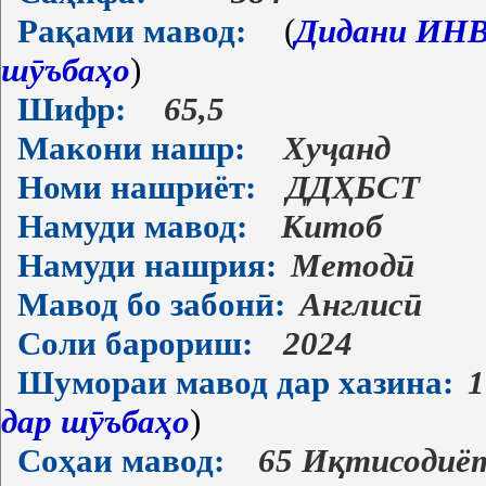
Рақами мавод:
(
Дидани ИНВ-
шӯъбаҳо
)
Шифр:
65,5
Макони нашр:
Хуҷанд
Номи нашриёт:
ДДҲБСТ
Намуди мавод:
Китоб
Намуди нашрия:
Методӣ
Мавод бо забонӣ:
Англисӣ
Соли барориш:
2024
Шумораи мавод дар хазина:
1
дар шӯъбаҳо
)
Соҳаи мавод:
65 Иқтисодиё