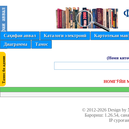
Саҳифаи аввал
Каталоги электронӣ
Картотекаи мав
Диаграмма
Тамос
(Номи кито
НОМГӮЙИ 
© 2012-2026 Design by
Барориш: 1.26.54
, сан
IP суроға