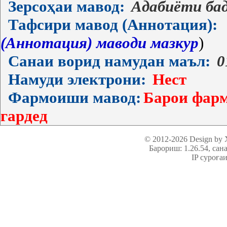
Зерсоҳаи мавод:
Адабиёти ба
Тафсири мавод (Аннотация):
(Аннотация) маводи мазкур
)
Санаи ворид намудан маъл:
0
Намуди электрони:
Нест
Фармоиши мавод:
Барои фарм
гардед
© 2012-2026 Design by
Барориш: 1.26.54
, сан
IP суроға