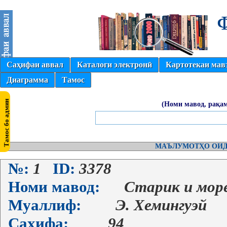
Саҳифаи аввал
Каталоги электронӣ
Картотекаи мав
Диаграмма
Тамос
(Номи мавод, рақам
МАЪЛУМОТҲО ОИД
№:
1
ID:
3378
Номи мавод:
Старик и мор
Муаллиф:
Э. Хемингуэй
Саҳифа:
94