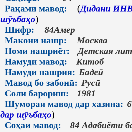
Рақами мавод:
(
Дидани ИНВ-
шӯъбаҳо
)
Шифр:
84Амер
Макони нашр:
Москва
Номи нашриёт:
Детская лит
Намуди мавод:
Китоб
Намуди нашрия:
Бадеӣ
Мавод бо забонӣ:
Русӣ
Соли барориш:
1981
Шумораи мавод дар хазина:
6
дар шӯъбаҳо
)
Соҳаи мавод:
84 Адабиёти б