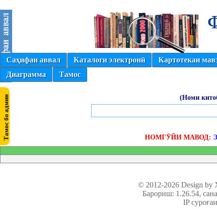
Саҳифаи аввал
Каталоги электронӣ
Картотекаи мав
Диаграмма
Тамос
(Номи кито
НОМГӮЙИ МАВОД:
© 2012-2026 Design by
Барориш: 1.26.54
, сан
IP суроға