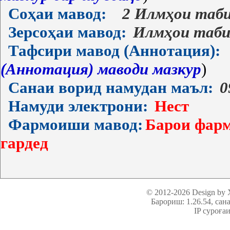
Соҳаи мавод:
2 Илмҳои таб
Зерсоҳаи мавод:
Илмҳои таби
Тафсири мавод (Аннотация):
(Аннотация) маводи мазкур
)
Санаи ворид намудан маъл:
0
Намуди электрони:
Нест
Фармоиши мавод:
Барои фарм
гардед
© 2012-2026 Design by
Барориш: 1.26.54
, сан
IP суроға