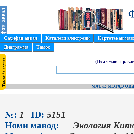
Саҳифаи аввал
Каталоги электронӣ
Картотекаи мав
Диаграмма
Тамос
(Номи мавод, рақам
МАЪЛУМОТҲО ОИД
№:
1
ID:
5151
Номи мавод:
Экология Кито