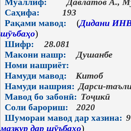
Муаллиф:
Давлатов А., 
Саҳифа:
193
Рақами мавод:
(
Дидани ИНВ-
шӯъбаҳо
)
Шифр:
28.081
Макони нашр:
Душанбе
Номи нашриёт:
Намуди мавод:
Китоб
Намуди нашрия:
Дарси-таъл
Мавод бо забонӣ:
Тоҷикӣ
Соли барориш:
2020
Шумораи мавод дар хазина:
9
мазкур дар шӯъбаҳо
)