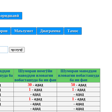
оридшавӣ
орон
Маълумот
Диаграмма
Тамос
одҳои
Шумораи номгӯйи
Шумораи маводҳои
шуда ба
маводҳои иловагии
иловагии вобасташуда
вобасташуда ба ин фан
ба ин фан
д
30
- адад
50
- адад
д
1
- адад
1
- адад
д
- адад
- адад
д
1
- адад
1
- адад
д
- адад
- адад
- адад
- адад