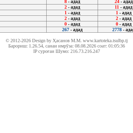
8
- адад
24
- адад
2
- адад
11
- адад
1
- адад
1
- адад
2
- адад
2
- адад
0
- адад
0
- адад
267
- адад
2778
- ада
© 2012-2026 Design by Ҳасанов М.М.
www.kartoteka.tsulbp.tj
Барориш: 1.26.54
, санаи имрўза: 08.08.2026 соат: 01:05:36
IP суроғаи Шумо: 216.73.216.247