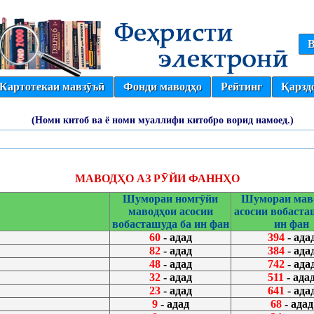
В
Картотекаи мавзӯъӣ
Фонди маводҳо
Рейтинг
Қарзд
(Номи китоб ва ё номи муаллифи китобро ворид намоед.)
МАВОДҲО АЗ РӮЙИ ФАННҲО
Шумораи номгӯйи
Шумораи мав
маводҳои асосии
асосии вобаста
вобасташуда ба ин фан
ин фан
60
- адад
394
- ада
82
- адад
384
- ада
48
- адад
742
- ада
32
- адад
511
- ада
23
- адад
641
- ада
9
- адад
68
- адад