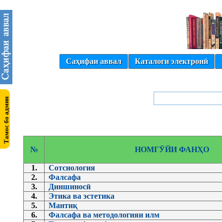
Саҳифаи аввал
Каталоги электронӣ
№
НОМГӮЙИ ФАНҲО
1.
Сотсиология
2.
Фалсафа
3.
Диншиносӣ
4.
Этика ва эстетика
5.
Мантиқ
6.
Фалсафа ва методологияи илм