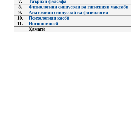
7.
Таърихи фалсафа
8.
Физиологияи синнусоли ва гигиенияи мактаби
9.
Анатомияи синнусолӣ ва физиология
10.
Психологияи касбӣ
11.
Инсоншиносӣ
Ҳамагӣ