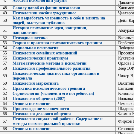
47
Асосҳои психологияи умумӣ
Давлато
48
Саволу ҷавоб аз фанни психология
Ҳакимов
49
Психологияи касбии ҳуқуқшинос
Ҷавхаров
Как выработать уверенность в себе и влиять на
50
Дейл Ка
людей, выступая публично
История психологии: идеи, концепции,
51
Абдурах
направления
52
Психодиагностика
Васильев
53
Теория и практика психологического тренинга
Горбатов
54
Социальная психология
Лебедева
55
Психология семейных отношений
Просеко
56
Психологический практикум
Кухтерин
57
Математические методы в психологии
Орлова 
58
Психология професионального развития
Зеер Э.Ф
Психологическая диагностика организации и
59
Чикер В
персонала
60
Психология маркетинга
Вахитова
61
Практика психологического тренинга
Евтихов
62
Сервисология (человек и его потребности)
Конопле
63
Психология общения (2007)
Волкова
64
Основы психологии
Чеховск
65
Происхождение человечности
Шадрико
66
Психология делового общения
Фомин 
Психология социальной работы. Содержание и
67
Фирсов 
методы психосоциальной практики
68
Основы психологии
Стооляр
Под ред