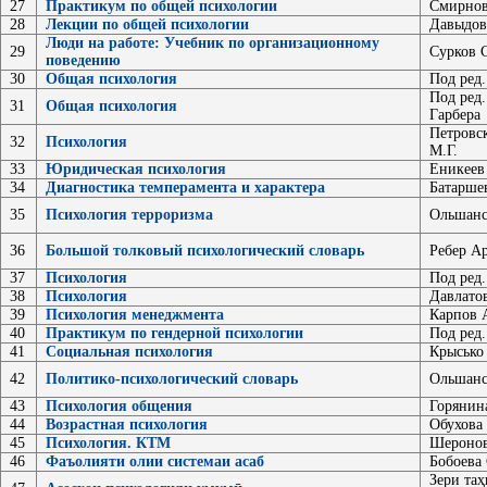
27
Практикум по общей психологии
Смирнов
28
Лекции по общей психологии
Давыдов
Люди на работе: Учебник по организационному
29
Сурков 
поведению
30
Общая психология
Под ред
Под ред.
31
Общая психология
Гарбера
Петровс
32
Психология
М.Г.
33
Юридическая психология
Еникеев
34
Диагностика темперамента и характера
Батарше
35
Психология терроризма
Ольшанс
36
Большой толковый психологический словарь
Ребер А
37
Психология
Под ред
38
Психология
Давлато
39
Психология менеджмента
Карпов 
40
Практикум по гендерной психологии
Под ред
41
Социальная психология
Крысько
42
Политико-психологический словарь
Ольшанс
43
Психология общения
Горянин
44
Возрастная психология
Обухова
45
Психология. КТМ
Шеронов
46
Фаъолияти олии системаи асаб
Бобоева 
Зери таҳ