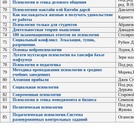
69
Психология и этика делового общения
ред. В.Н
70
Психологияи мактаби олӣ Китоби дарсӣ
Давлатов
Как наслаждаться жизнью и получать удовольствие
71
Карнеги
от работы
72
Психология только для студентов
Абрамова
73
Деятельностная теория мышления
Давыдов
74
100 экзаменационных ответов по психологии
Столяре
Социальный конфликт. Эскалация, тупик,
75
Рубин Д
разрешение.
76
Основы нейропсихологии
Лурия,А.
Луғати мухтасари психология ва тавсифи баъзе
77
Зери наз
мафҳумҳо
78
Психология и педагогика
Под ред.
Методика преподавания психологии в средних
79
Морева,
учебних заведениях
80
Алхимия прибыли
Джек Ст
Под ред.
81
Социальная психология
Деркача
82
Современная психология
Старовой
83
Психология и этика менеджмента и бизнеса
Семенов
Под ред.
84
Политическая психология
Жукова
Педагогическая психология.Система
85
Оганесян
разноуровневых контрольных заданий