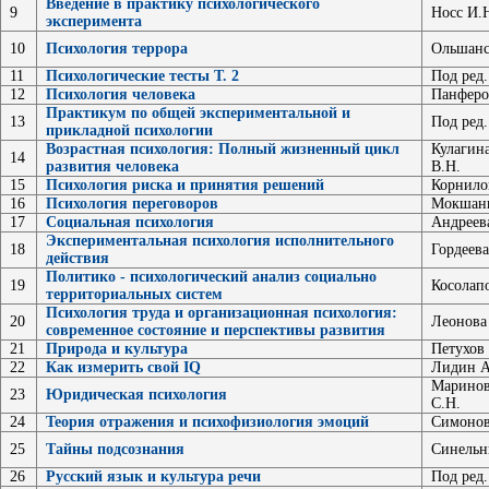
Введение в практику психологического
9
Носс И.
эксперимента
10
Психология террора
Ольшанс
11
Психологические тесты Т. 2
Под ред
12
Психология человека
Панферо
Практикум по общей экспериментальной и
13
Под ред
прикладной психологии
Возрастная психология: Полный жизненный цикл
Кулагин
14
развития человека
В.Н.
15
Психология риска и принятия решений
Корнило
16
Психология переговоров
Мокшанц
17
Социальная психология
Андреев
Экспериментальная психология исполнительного
18
Гордеева
действия
Политико - психологический анализ социально
19
Косолапо
территориальных систем
Психология труда и организационная психология:
20
Леонова 
современное состояние и перспективы развития
21
Природа и культура
Петухов 
22
Как измерить свой IQ
Лидин А
Маринов
23
Юридическая психология
С.Н.
24
Теория отражения и психофизиология эмоций
Симонов
25
Тайны подсознания
Синельн
26
Русский язык и культура речи
Под ред