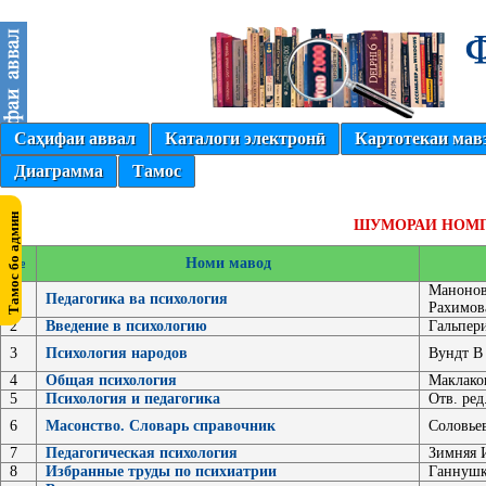
Саҳифаи аввал
Каталоги электронӣ
Картотекаи мав
Диаграмма
Тамос
ШУМОРАИ НОМГ
№
Номи мавод
Манонов
1
Педагогика ва психология
Рахимов
2
Введение в психологию
Гальпер
3
Психология народов
Вундт В
4
Общая психология
Маклако
5
Психология и педагогика
Отв. ред
6
Масонство. Словарь справочник
Соловье
7
Педагогическая психология
Зимняя 
8
Избранные труды по психиатрии
Ганнушк