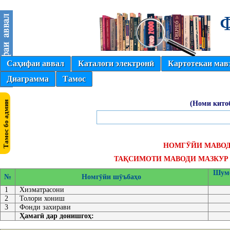
Саҳифаи аввал
Каталоги электронӣ
Картотекаи мав
Диаграмма
Тамос
(Номи кито
НОМГӮЙИ МАВО
ТАҚСИМОТИ МАВОДИ МАЗКУР 
Шумо
№
Номгӯйи шӯъбаҳо
1
Хизматрасони
2
Толори хониш
3
Фонди захирави
Ҳамагӣ дар донишгоҳ: