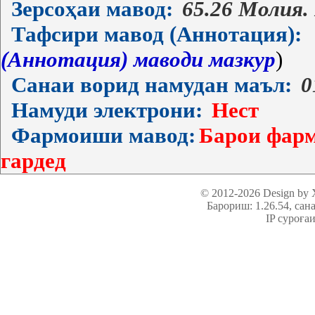
Зерсоҳаи мавод:
65.26 Молия.
Тафсири мавод (Аннотация):
(Аннотация) маводи мазкур
)
Санаи ворид намудан маъл:
0
Намуди электрони:
Нест
Фармоиши мавод:
Барои фарм
гардед
© 2012-2026 Design by
Барориш: 1.26.54
, сан
IP суроға