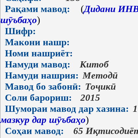
Рақами мавод:
(
Дидани ИНВ-
шӯъбаҳо
)
Шифр:
Макони нашр:
Номи нашриёт:
Намуди мавод:
Китоб
Намуди нашрия:
Методӣ
Мавод бо забонӣ:
Тоҷикӣ
Соли барориш:
2015
Шумораи мавод дар хазина:
1
мазкур дар шӯъбаҳо
)
Соҳаи мавод:
65 Иқтисодиё