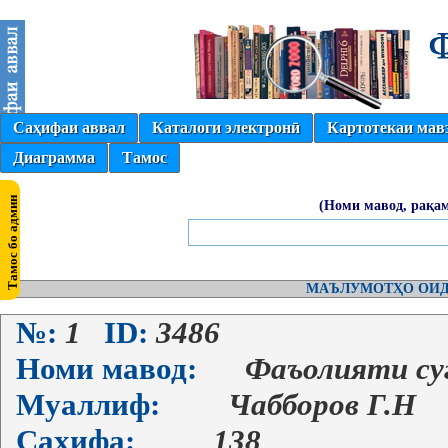
Саҳифаи аввал
Каталоги электронӣ
Картотекаи мав
Диаграмма
Тамос
(Номи мавод, рақам
МАЪЛУМОТҲО ОИД
№:
1
ID:
3486
Номи мавод:
Фаъолияти су
Муаллиф:
Чабборов Г.Н
Саҳифа:
138