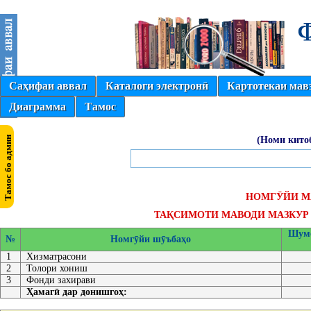
Саҳифаи аввал
Каталоги электронӣ
Картотекаи мав
Диаграмма
Тамос
(Номи кито
НОМГӮЙИ М
ТАҚСИМОТИ МАВОДИ МАЗКУР 
Шумо
№
Номгӯйи шӯъбаҳо
1
Хизматрасони
2
Толори хониш
3
Фонди захирави
Ҳамагӣ дар донишгоҳ: