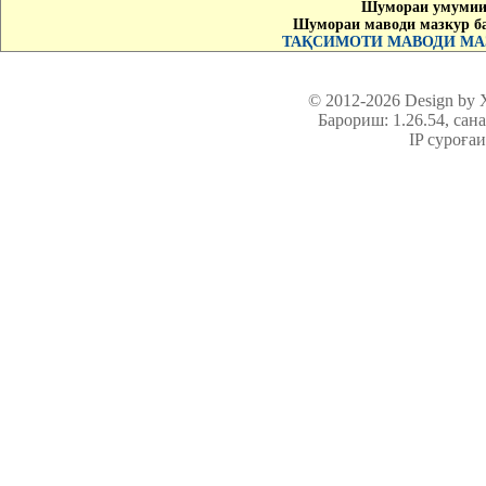
Шумораи умумии 
Шумораи маводи мазкур б
ТАҚСИМОТИ МАВОДИ МАЗ
© 2012-2026 Design by
Барориш: 1.26.54
, сан
IP суроға