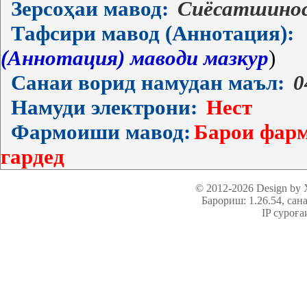
Зерсоҳаи мавод:
Сиёсатшино
Тафсири мавод (Аннотация):
(Аннотация) маводи мазкур
)
Санаи ворид намудан маъл:
0
Намуди электрони:
Нест
Фармоиши мавод:
Барои фарм
гардед
© 2012-2026 Design by
Барориш: 1.26.54
, сан
IP суроға