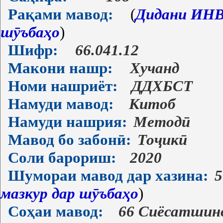
Рақами мавод:
(
Дидани ИНВ-
шӯъбаҳо
)
Шифр:
66.041.12
Макони нашр:
Хучанд
Номи нашриёт:
ДДХБСТ
Намуди мавод:
Китоб
Намуди нашрия:
Методӣ
Мавод бо забонӣ:
Тоҷикӣ
Соли барориш:
2020
Шумораи мавод дар хазина:
5
мазкур дар шӯъбаҳо
)
Соҳаи мавод:
66 Сиёсатшин