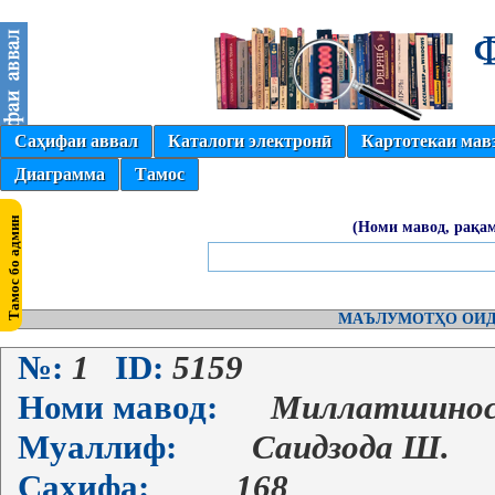
Саҳифаи аввал
Каталоги электронӣ
Картотекаи мав
Диаграмма
Тамос
(Номи мавод, рақам
МАЪЛУМОТҲО ОИД
№:
1
ID:
5159
Номи мавод:
Миллатшино
Муаллиф:
Саидзода Ш.
Саҳифа:
168