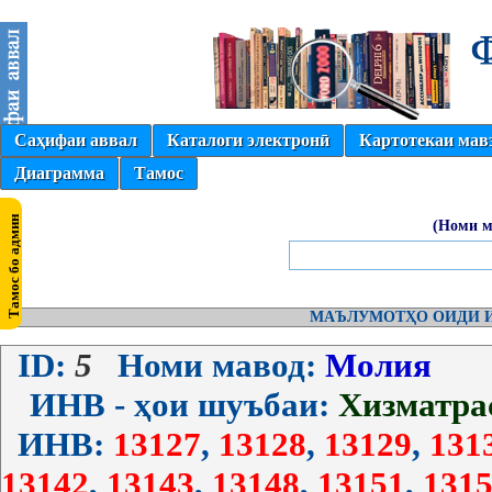
Саҳифаи аввал
Каталоги электронӣ
Картотекаи мав
Диаграмма
Тамос
(Номи м
МАЪЛУМОТҲО ОИДИ И
ID:
5
Номи мавод:
Молия
ИНВ - ҳои шуъбаи:
Хизматра
ИНВ:
13127
,
13128
,
13129
,
131
13142
,
13143
,
13148
,
13151
,
1315