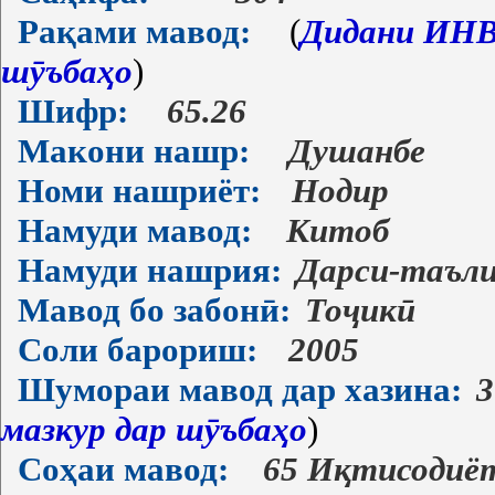
Рақами мавод:
(
Дидани ИНВ-
шӯъбаҳо
)
Шифр:
65.26
Макони нашр:
Душанбе
Номи нашриёт:
Нодир
Намуди мавод:
Китоб
Намуди нашрия:
Дарси-таъл
Мавод бо забонӣ:
Тоҷикӣ
Соли барориш:
2005
Шумораи мавод дар хазина:
3
мазкур дар шӯъбаҳо
)
Соҳаи мавод:
65 Иқтисодиё