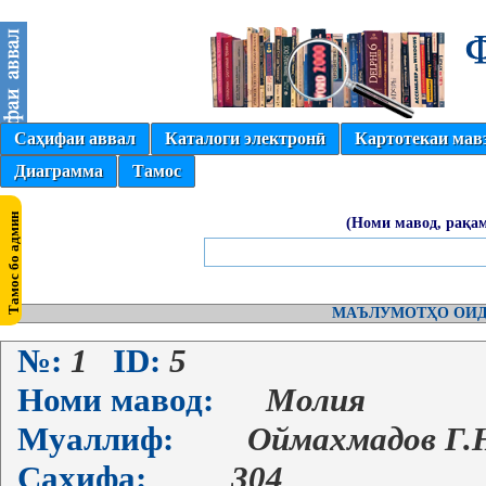
Саҳифаи аввал
Каталоги электронӣ
Картотекаи мав
Диаграмма
Тамос
(Номи мавод, рақам
МАЪЛУМОТҲО ОИД
№:
1
ID:
5
Номи мавод:
Молия
Муаллиф:
Оймахмадов Г.
Саҳифа:
304