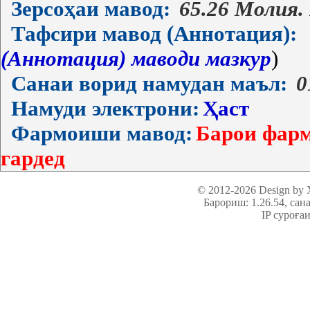
Зерсоҳаи мавод:
65.26 Молия.
Тафсири мавод (Аннотация):
(Аннотация) маводи мазкур
)
Санаи ворид намудан маъл:
0
Намуди электрони:
Ҳаст
Фармоиши мавод:
Барои фарм
гардед
© 2012-2026 Design by
Барориш: 1.26.54
, сан
IP суроға