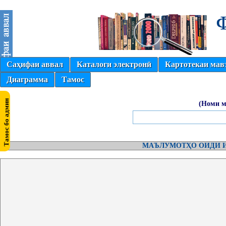
Саҳифаи аввал
Каталоги электронӣ
Картотекаи мав
Диаграмма
Тамос
(Номи м
МАЪЛУМОТҲО ОИДИ И