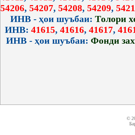
54206
,
54207
,
54208
,
54209
,
5421
ИНВ - ҳои шуъбаи:
Толори 
ИНВ:
41615
,
41616
,
41617
,
416
ИНВ - ҳои шуъбаи:
Фонди за
© 2
Ба