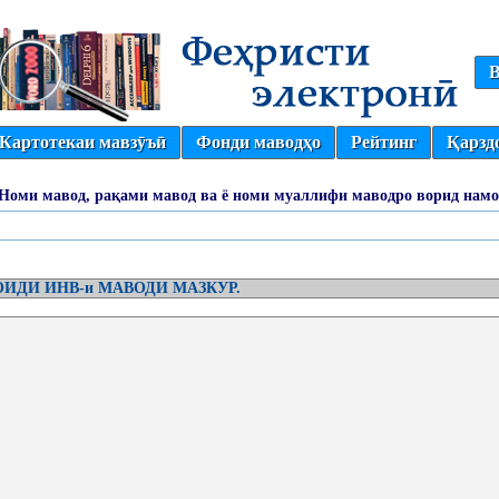
В
Картотекаи мавзӯъӣ
Фонди маводҳо
Рейтинг
Қарзд
(Номи мавод, рақами мавод ва ё номи муаллифи маводро ворид намо
ИДИ ИНВ-и МАВОДИ МАЗКУР.