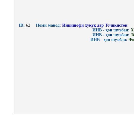
ID:
62
Номи мавод:
Инкишофи ҳуқуқ дар Тоҷикистон
ИНВ - ҳои шуъбаи:
Х
ИНВ - ҳои шуъбаи:
Т
ИНВ - ҳои шуъбаи:
Фо