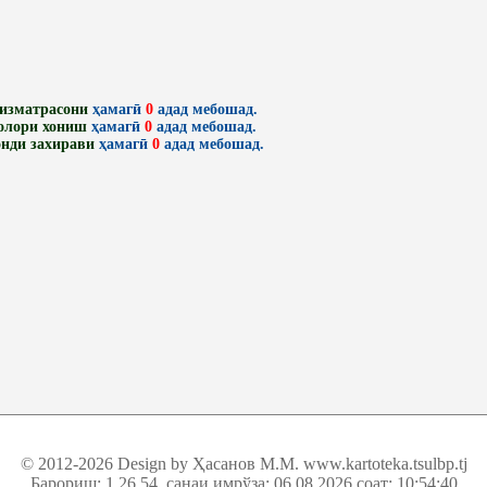
изматрасони
ҳамагӣ
0
адад мебошад.
олори хониш
ҳамагӣ
0
адад мебошад.
нди захирави
ҳамагӣ
0
адад мебошад.
© 2012-2026 Design by Ҳасанов М.М.
www.kartoteka.tsulbp.tj
Барориш: 1.26.54
, санаи имрўза: 06.08.2026 соат: 10:54:40