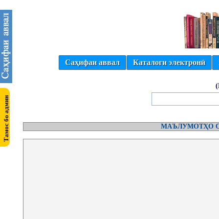
Саҳифаи аввал
Каталоги электронӣ
МАЪЛУМОТҲО О