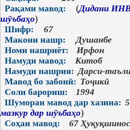
Рақами мавод:
(
Дидани ИНВ-
шӯъбаҳо
)
Шифр:
67
Макони нашр:
Душанбе
Номи нашриёт:
Ирфон
Намуди мавод:
Китоб
Намуди нашрия:
Дарси-таъл
Мавод бо забонӣ:
Тоҷикӣ
Соли барориш:
1994
Шумораи мавод дар хазина:
5
мазкур дар шӯъбаҳо
)
Соҳаи мавод:
67 Ҳуқуқшино