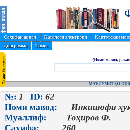
Саҳифаи аввал
Каталоги электронӣ
Картотекаи мав
Диаграмма
Тамос
(Номи мавод, рақам
МАЪЛУМОТҲО ОИД
№:
1
ID:
62
Номи мавод:
Инкишофи ҳуқ
Муаллиф:
Тоҳиров Ф.
Саҳифа:
260