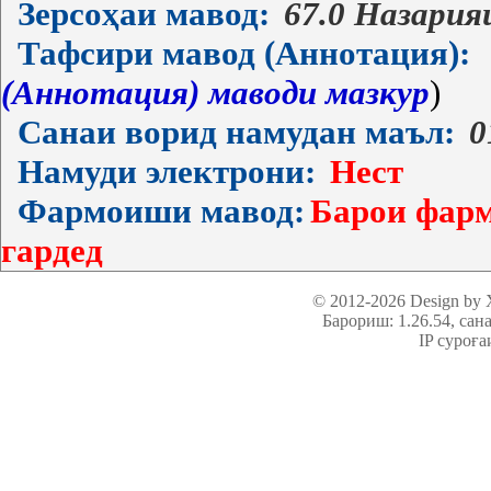
Зерсоҳаи мавод:
67.0 Назария
Тафсири мавод (Аннотация):
(Аннотация) маводи мазкур
)
Санаи ворид намудан маъл:
0
Намуди электрони:
Нест
Фармоиши мавод:
Барои фарм
гардед
© 2012-2026 Design by
Барориш: 1.26.54
, сан
IP суроға