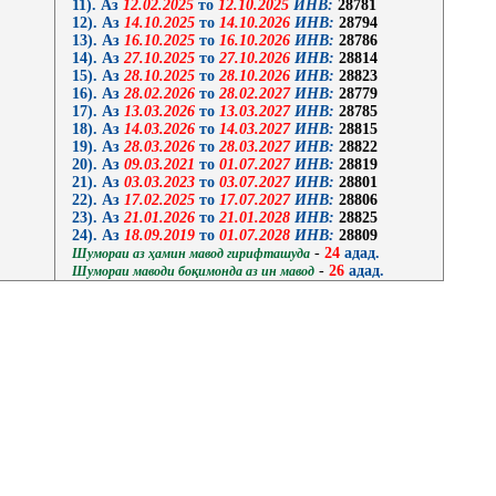
11). Аз
12.02.2025
то
12.10.2025
ИНВ:
28781
12). Аз
14.10.2025
то
14.10.2026
ИНВ:
28794
13). Аз
16.10.2025
то
16.10.2026
ИНВ:
28786
14). Аз
27.10.2025
то
27.10.2026
ИНВ:
28814
15). Аз
28.10.2025
то
28.10.2026
ИНВ:
28823
16). Аз
28.02.2026
то
28.02.2027
ИНВ:
28779
17). Аз
13.03.2026
то
13.03.2027
ИНВ:
28785
18). Аз
14.03.2026
то
14.03.2027
ИНВ:
28815
19). Аз
28.03.2026
то
28.03.2027
ИНВ:
28822
20). Аз
09.03.2021
то
01.07.2027
ИНВ:
28819
21). Аз
03.03.2023
то
03.07.2027
ИНВ:
28801
22). Аз
17.02.2025
то
17.07.2027
ИНВ:
28806
23). Аз
21.01.2026
то
21.01.2028
ИНВ:
28825
24). Аз
18.09.2019
то
01.07.2028
ИНВ:
28809
-
24
адад.
Шумораи аз ҳамин мавод гирифташуда
-
26
адад.
Шумораи маводи боқимонда аз ин мавод