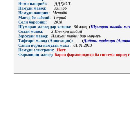
Номи нашриёт:
ДДҲБСТ
Намуди мавод:
Китоб
Намуди нашрия:
Методӣ
Мавод бо забонӣ:
Тоҷикӣ
Соли барориш:
2018
Шумораи мавод дар хазина:
50
адад. (
Шумораи маводи маз
Соҳаи мавод:
2 Илмҳои табиӣ
Зерсоҳаи мавод:
Илмҳои табиӣ дар маҷмӯъ
Тафсири мавод (Аннотация):
(
Дидани тафсири (Аннот
Санаи ворид намудан маъл:
01.01.2013
Намуди электрони:
Нест
Фармоиши мавод:
Барои фармоишдиҳи ба система ворид г