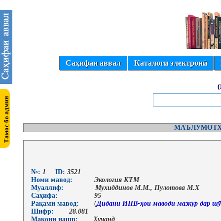
Саҳифаи аввал
Каталоги электронӣ
МАЪЛУМОТҲ
№:
1
ID:
3521
Номи мавод:
Экология КТМ
Муаллиф:
Мухиддинов М.М., Пулотова М.Х
Саҳифа:
95
Рақами мавод:
(
Дидани ИНВ-ҳои маводи мазкур дар шӯ
Шифр:
28.081
Макони нашр:
Хуҷанд