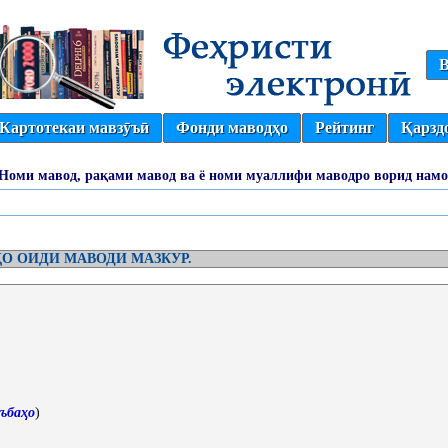
В
Картотекаи мавзӯъӣ
Фонди маводҳо
Рейтинг
Қарзд
(Номи мавод, рақами мавод ва ё номи муаллифи маводро ворид намо
О ОИДИ МАВОДИ МАЗКУР.
ъбаҳо
)