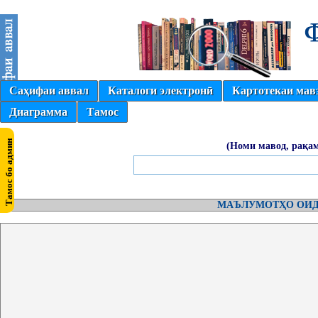
Саҳифаи аввал
Каталоги электронӣ
Картотекаи мав
Диаграмма
Тамос
(Номи мавод, рақам
МАЪЛУМОТҲО ОИД