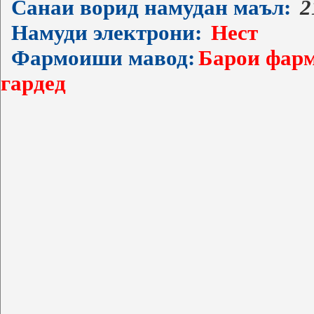
Санаи ворид намудан маъл:
2
Намуди электрони:
Нест
Фармоиши мавод:
Барои фарм
гардед