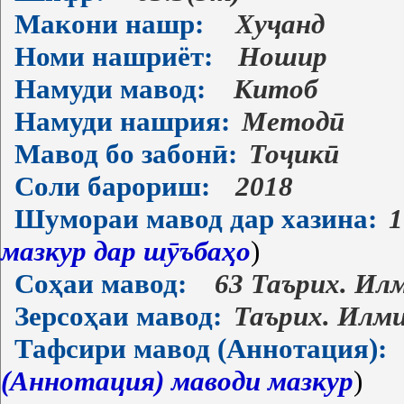
Макони нашр:
Хуҷанд
Номи нашриёт:
Ношир
Намуди мавод:
Китоб
Намуди нашрия:
Методӣ
Мавод бо забонӣ:
Тоҷикӣ
Соли барориш:
2018
Шумораи мавод дар хазина:
1
мазкур дар шӯъбаҳо
)
Соҳаи мавод:
63 Таърих. Ил
Зерсоҳаи мавод:
Таърих. Илм
Тафсири мавод (Аннотация):
(Аннотация) маводи мазкур
)