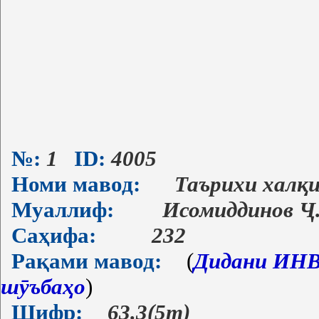
№:
1
ID:
4005
Номи мавод:
Таърихи халқи
Муаллиф:
Исомиддинов Ҷ.
Саҳифа:
232
Рақами мавод:
(
Дидани ИНВ-
шӯъбаҳо
)
Шифр:
63.3(5т)