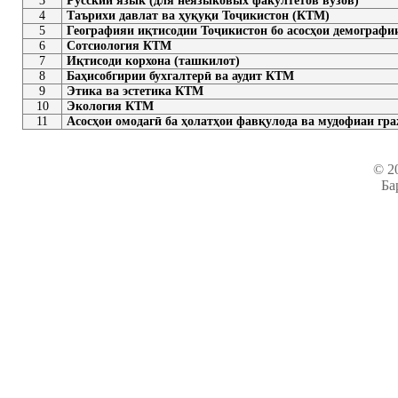
3
Русский язык (для неязыковых факултетов вузов)
4
Таърихи давлат ва ҳуқуқи Тоҷикистон (КТМ)
5
Географияи иқтисодии Тоҷикистон бо асосҳои демографии
6
Сотсиология КТМ
7
Иқтисоди корхона (ташкилот)
8
Баҳисобгирии бухгалтерӣ ва аудит КТМ
9
Этика ва эстетика КТМ
10
Экология КТМ
11
Асосҳои омодагӣ ба ҳолатҳои фавқулода ва мудофиаи гр
© 2
Ба