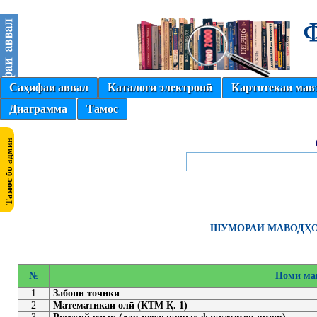
Саҳифаи аввал
Каталоги электронӣ
Картотекаи мав
Диаграмма
Тамос
ШУМОРАИ МАВОДҲОИ
№
Номи ма
1
Забони точики
2
Математикаи олӣ (КТМ Қ. 1)