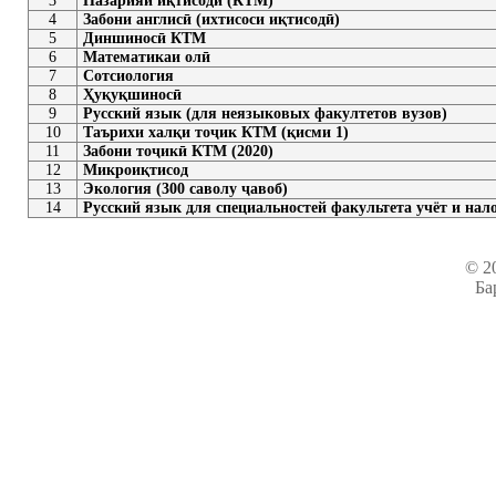
3
Назарияи иқтисодӣ (КТМ)
4
Забони англисӣ (ихтисоси иқтисодӣ)
5
Диншиносӣ КТМ
6
Математикаи олӣ
7
Сотсиология
8
Ҳуқуқшиносӣ
9
Русский язык (для неязыковых факултетов вузов)
10
Таърихи халқи тоҷик КТМ (қисми 1)
11
Забони тоҷикӣ КТМ (2020)
12
Микроиқтисод
13
Экология (300 саволу ҷавоб)
14
Русский язык для специальностей факультета учёт и на
© 2
Ба