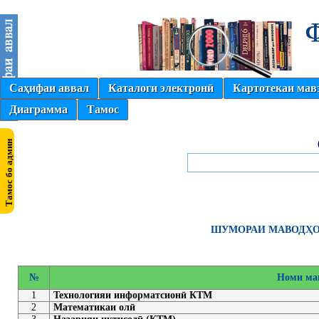
Саҳифаи аввал
Каталоги электронӣ
Картотекаи мав
Диаграмма
Тамос
ШУМОРАИ МАВОДҲОИ
№
Номи ма
1
Технологияи информатсионӣ КТМ
2
Математикаи олӣ