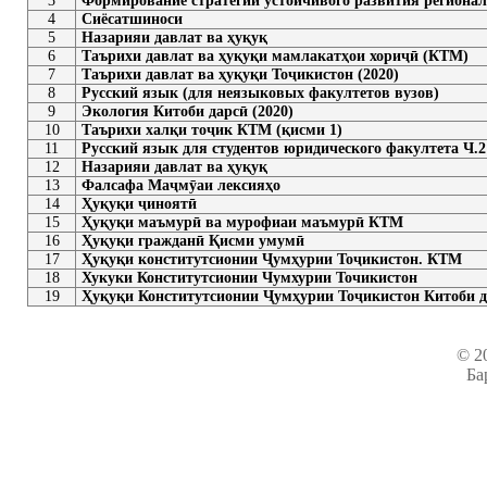
3
Формирование стратегии устойчивого развития региона
4
Сиёсатшиноси
5
Назарияи давлат ва ҳуқуқ
6
Таърихи давлат ва ҳуқуқи мамлакатҳои хориҷӣ (КТМ)
7
Таърихи давлат ва ҳуқуқи Тоҷикистон (2020)
8
Русский язык (для неязыковых факултетов вузов)
9
Экология Китоби дарсӣ (2020)
10
Таърихи халқи тоҷик КТМ (қисми 1)
11
Русский язык для студентов юридического факултета Ч.2
12
Назарияи давлат ва ҳуқуқ
13
Фалсафа Маҷмӯаи лексияҳо
14
Ҳуқуқи ҷиноятӣ
15
Ҳуқуқи маъмурӣ ва мурофиаи маъмурӣ КТМ
16
Ҳуқуқи гражданӣ Қисми умумӣ
17
Ҳуқуқи конститутсионии Ҷумҳурии Тоҷикистон. КТМ
18
Хукуки Конститутсионии Чумхурии Точикистон
19
Ҳуқуқи Конститутсионии Ҷумҳурии Тоҷикистон Китоби д
© 2
Ба