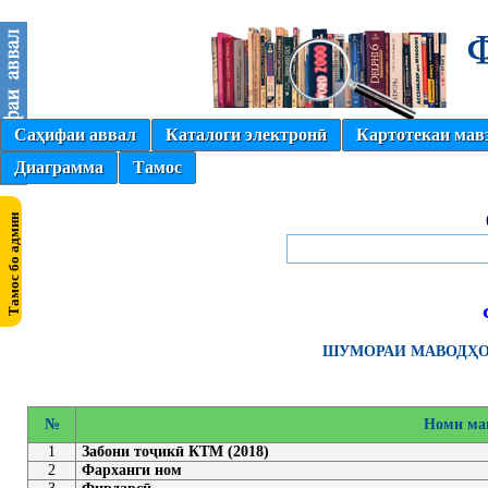
Саҳифаи аввал
Каталоги электронӣ
Картотекаи мав
Диаграмма
Тамос
ШУМОРАИ МАВОДҲОИ
№
Номи ма
1
Забони тоҷикӣ КТМ (2018)
2
Фарханги ном