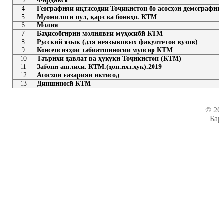
3
Фирдавсӣ
4
Географияи иқтисодии Тоҷикистон бо асосҳои демограф
5
Муомилоти пул, қарз ва бонкҳо. КТМ
6
Молия
7
Баҳисобгирии молиявии муҳосибӣ КТМ
8
Русский язык (для неязыковых факултетов вузов)
9
Консепсияҳои табиатшиносии муосир КТМ
10
Таърихи давлат ва ҳуқуқи Тоҷикистон (КТМ)
11
Забони англиси. КТМ.(дон.ихт.хук).2019
12
Асосхои назарияи иктисод
13
Диншиносӣ КТМ
© 2
Ба