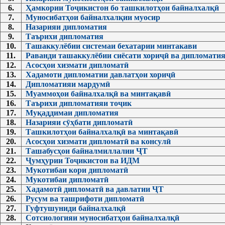
6.
Ҳамкории Тоҷикистон бо ташкилотҳои байналхалқӣ
7.
Муносибатҳои байналхалқии муосир
8.
Назарияи дипломатия
9.
Таърихи дипломатия
10.
Ташаккулёбии системаи бехатарии минтакави
11.
Раванди ташаккулёбии сиёсати хориҷӣ ва дипломати
12.
Асосҳои хизмати дипломатӣ
13.
Хадамоти дипломатии давлатҳои хориҷӣ
14.
Дипломатияи мардумӣ
15.
Муаммоҳои байналхалқӣ ва минтақавӣ
16.
Таърихи дипломатияи тоҷик
17.
Муқаддимаи дипломатия
18.
Назарияи сӯҳбати дипломатӣ
19.
Ташкилотҳои байналхалқӣ ва минтақавӣ
20.
Асосҳои хизмати дипломатӣ ва консулӣ
21.
Ташабусҳои байналмиллалии ҶТ
22.
Ҷумҳурии Тоҷикистон ва ИДМ
23.
Мукотибаи кори дипломатӣ
24.
Мукотибаи дипломатӣ
25.
Хадамотӣ дипломатӣ ва давлатии ҶТ
26.
Русум ва ташрифоти дипломатӣ
27.
Гуфтушуниди байналхалқӣ
28.
Сотсиологияи муносибатҳои байналхалқӣ