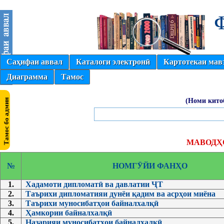
Саҳифаи аввал
Каталоги электронӣ
Картотекаи мав
Диаграмма
Тамос
(Номи кито
МАВОДҲО
№
НОМГӮЙИ ФАНҲО
1.
Хадамоти дипломатӣ ва давлатии ҶТ
2.
Таърихи дипломатияи дунёи қадим ва асрҳои миёна
3.
Таърихи муносибатҳои байналхалқӣ
4.
Ҳамкории байналхалқӣ
5.
Назарияи муносибатҳои байналхалқӣ