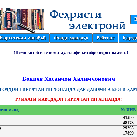
В
Картотекаи мавзӯъӣ
Фонди маводҳо
Рейтинг
Қарзд
(Номи китоб ва ё номи муаллифи китобро ворид намоед.)
Бокиев Хасанчон Халимчонович
ОДҲОИ ГИРИФТАИ ИН ХОНАНДА ДАР ДАВОМИ АЪЗОГӢ ҲАМ
РӮЙХАТИ МАВОДҲОИ ГИРИФТАИ ИН ХОНАНДА:
оми мавод
№ ИНВ
41580
48173
)
29295
17899