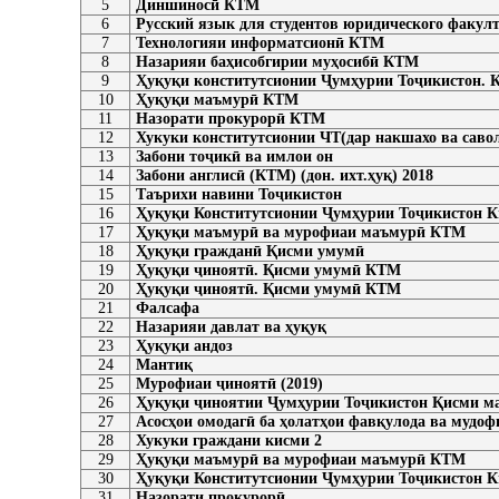
5
Диншиносӣ КТМ
6
Русский язык для студентов юридического факулт
7
Технологияи информатсионӣ КТМ
8
Назарияи баҳисобгирии муҳосибӣ КТМ
9
Ҳуқуқи конститутсионии Ҷумҳурии Тоҷикистон.
10
Ҳуқуқи маъмурӣ КТМ
11
Назорати прокурорӣ КТМ
12
Хукуки конститутсионии ЧТ(дар накшахо ва савол
13
Забони тоҷикӣ ва имлои он
14
Забони англисӣ (КТМ) (дон. ихт.ҳуқ) 2018
15
Таърихи навини Тоҷикистон
16
Ҳуқуқи Конститутсионии Ҷумҳурии Тоҷикистон К
17
Ҳуқуқи маъмурӣ ва мурофиаи маъмурӣ КТМ
18
Ҳуқуқи гражданӣ Қисми умумӣ
19
Ҳуқуқи ҷиноятӣ. Қисми умумӣ КТМ
20
Ҳуқуқи ҷиноятӣ. Қисми умумӣ КТМ
21
Фалсафа
22
Назарияи давлат ва ҳуқуқ
23
Ҳуқуқи андоз
24
Мантиқ
25
Мурофиаи ҷиноятӣ (2019)
26
Ҳуқуқи ҷиноятии Ҷумҳурии Тоҷикистон Қисми ма
27
Асосҳои омодагӣ ба ҳолатҳои фавқулода ва мудоф
28
Хукуки граждани кисми 2
29
Ҳуқуқи маъмурӣ ва мурофиаи маъмурӣ КТМ
30
Ҳуқуқи Конститутсионии Ҷумҳурии Тоҷикистон К
31
Назорати прокурорӣ