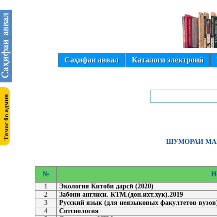
Саҳифаи аввал
Каталоги электронӣ
ШУМОРАИ МАВ
№
Н
1
Экология Китоби дарсӣ (2020)
2
Забони англиси. КТМ.(дон.ихт.хук).2019
3
Русский язык (для неязыковых факултетов вузов
4
Сотсиология