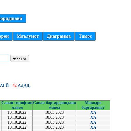
оридшавӣ
орон
Маълумот
Диаграмма
Тамос
АГӢ -
42
АДАД.
Санаи гирифтаи
Санаи баргардонидани
Маводро
мавод
мавод
баргардонд?
10.10.2022
10.03.2023
ҲА
10.10.2022
10.03.2023
ҲА
10.10.2022
10.03.2023
ҲА
10.10.2022
10.03.2023
ҲА