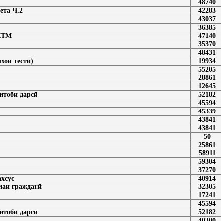
48740
ета Ч.2
42283
43037
36385
 КТМ
47140
35370
48431
хои тести)
19934
55205
28861
12645
итоби дарсӣ
52182
45594
45339
43841
43841
50
25861
58911
59304
37270
хсус
40914
иаи гражданӣ
32305
17241
45594
итоби дарсӣ
52182
40300