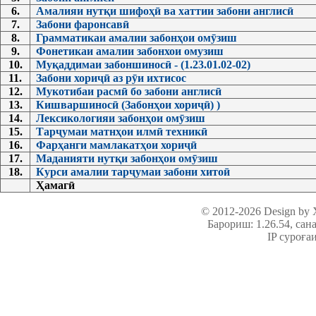
6.
Амалияи нутқи шифоҳӣ ва хаттии забони англисӣ
7.
Забони фаронсавӣ
8.
Грамматикаи амалии забонҳои омӯзиш
9.
Фонетикаи амалии забонхои омузиш
10.
Муқаддимаи забоншиносӣ - (1.23.01.02-02)
11.
Забони хориҷӣ аз рӯи ихтисос
12.
Мукотибаи расмӣ бо забони англисӣ
13.
Кишваршиносӣ (Забонҳои хориҷӣ) )
14.
Лексикологияи забонҳои омӯзиш
15.
Тарҷумаи матнҳои илмӣ техникӣ
16.
Фарҳанги мамлакатҳои хориҷӣ
17.
Маданияти нутқи забонҳои омӯзиш
18.
Курси амалии тарҷумаи забони хитоӣ
Ҳамагӣ
© 2012-2026 Design by
Барориш: 1.26.54
, сан
IP суроға