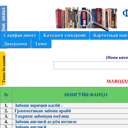
Саҳифаи аввал
Каталоги электронӣ
Картотекаи мав
Диаграмма
Тамос
(Номи кито
МАВОДҲО
№
НОМГӮЙИ ФАНҲО
1.
Забони хориҷии касбӣ -
2.
Грамматикаи забони арабӣ
3.
Таърихи забонҳои омӯзиш
4.
Забони англисӣ аз рӯи ихтисос
5.
Забони англисӣ