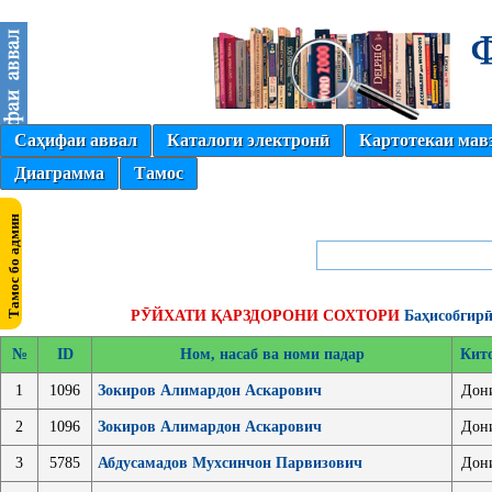
Саҳифаи аввал
Каталоги электронӣ
Картотекаи мав
Диаграмма
Тамос
РӮЙХАТИ ҚАРЗДОРОНИ СОХТОРИ
Баҳисобгирӣ
№
ID
Ном, насаб ва номи падар
Кит
1
1096
Зокиров Алимардон Аскарович
Дон
2
1096
Зокиров Алимардон Аскарович
Дон
3
5785
Абдусамадов Мухсинчон Парвизович
Дон