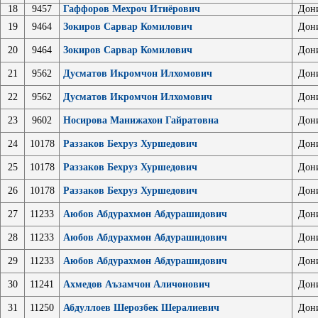
18
9457
Гаффоров Мехроч Итиёрович
Дон
19
9464
Зокиров Сарвар Комилович
Дон
20
9464
Зокиров Сарвар Комилович
Дон
21
9562
Дусматов Икромчон Илхомович
Дон
22
9562
Дусматов Икромчон Илхомович
Дон
23
9602
Носирова Манижахон Гайратовна
Дон
24
10178
Раззаков Бехруз Хуршедович
Дон
25
10178
Раззаков Бехруз Хуршедович
Дон
26
10178
Раззаков Бехруз Хуршедович
Дон
27
11233
Аюбов Абдурахмон Абдурашидович
Дон
28
11233
Аюбов Абдурахмон Абдурашидович
Дон
29
11233
Аюбов Абдурахмон Абдурашидович
Дон
30
11241
Ахмедов Аъзамчон Аличонович
Дон
31
11250
Абдуллоев Шерозбек Шералиевич
Дон