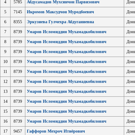
4
5785
Абдусамадов Мухсинчон Парвизович
Дон
5
7145
Икромов Максудчон Муродбоевич
Дон
6
8355
Эркузиева Гулчехра Абдуганиевна
Дон
7
8739
Умаров Исломиддин Мухамадкобилович
Дон
8
8739
Умаров Исломиддин Мухамадкобилович
Дон
9
8739
Умаров Исломиддин Мухамадкобилович
Дон
10
8739
Умаров Исломиддин Мухамадкобилович
Дон
11
8739
Умаров Исломиддин Мухамадкобилович
Дон
12
8739
Умаров Исломиддин Мухамадкобилович
Дон
13
8739
Умаров Исломиддин Мухамадкобилович
Дон
14
8739
Умаров Исломиддин Мухамадкобилович
Дон
15
8739
Умаров Исломиддин Мухамадкобилович
Дон
16
8739
Умаров Исломиддин Мухамадкобилович
Дон
17
9457
Гаффоров Мехроч Итиёрович
Дон