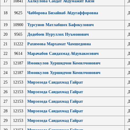
17
10841
Халкулова Саодат Абдумажит Кизи
Д
18
9625
Чабборова Бизайнаб Абдугаффоровна
Д
19
10900
Турсунов Матлабшох Бафокулович
Д
20
9565
Додобоев Нуруллох Нуъмонович
Д
21
11222
Рахимова Мархамат Чамшедовна
Д
22
9614
Марачабов Саидахмад Абдувакосович
Д
23
12187
Имонкулов Хуршидчон Комилчонович
Д
24
12187
Имонкулов Хуршидчон Комилчонович
Д
25
12153
Мирзозода Саидахмад Гайрат
Д
26
12153
Мирзозода Саидахмад Гайрат
Д
27
12153
Мирзозода Саидахмад Гайрат
Д
28
12153
Мирзозода Саидахмад Гайрат
Д
29
12153
Мирзозода Саидахмад Гайрат
Д