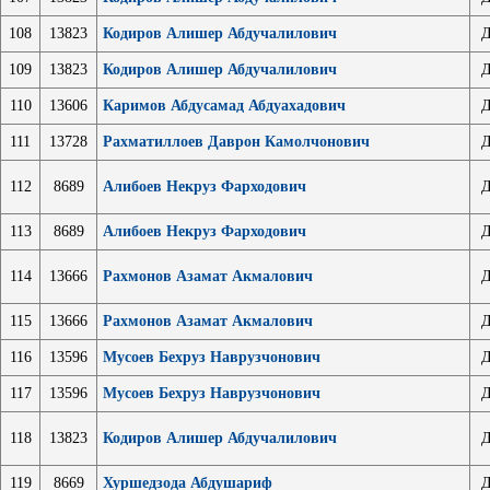
108
13823
Кодиров Алишер Абдучалилович
Д
109
13823
Кодиров Алишер Абдучалилович
Д
110
13606
Каримов Абдусамад Абдуахадович
Д
111
13728
Рахматиллоев Даврон Камолчонович
Д
112
8689
Алибоев Некруз Фарходович
Д
113
8689
Алибоев Некруз Фарходович
Д
114
13666
Рахмонов Азамат Акмалович
Д
115
13666
Рахмонов Азамат Акмалович
Д
116
13596
Мусоев Бехруз Наврузчонович
Д
117
13596
Мусоев Бехруз Наврузчонович
Д
118
13823
Кодиров Алишер Абдучалилович
Д
119
8669
Хуршедзода Абдушариф
Д