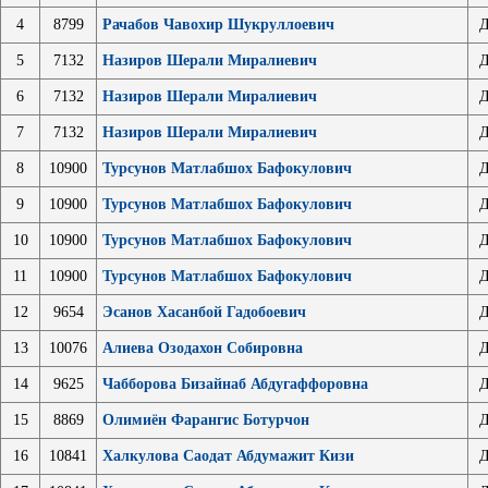
4
8799
Рачабов Чавохир Шукруллоевич
Д
5
7132
Назиров Шерали Миралиевич
Д
6
7132
Назиров Шерали Миралиевич
Д
7
7132
Назиров Шерали Миралиевич
Д
8
10900
Турсунов Матлабшох Бафокулович
Д
9
10900
Турсунов Матлабшох Бафокулович
Д
10
10900
Турсунов Матлабшох Бафокулович
Д
11
10900
Турсунов Матлабшох Бафокулович
Д
12
9654
Эсанов Хасанбой Гадобоевич
Д
13
10076
Алиева Озодахон Собировна
Д
14
9625
Чабборова Бизайнаб Абдугаффоровна
Д
15
8869
Олимиён Фарангис Ботурчон
Д
16
10841
Халкулова Саодат Абдумажит Кизи
Д