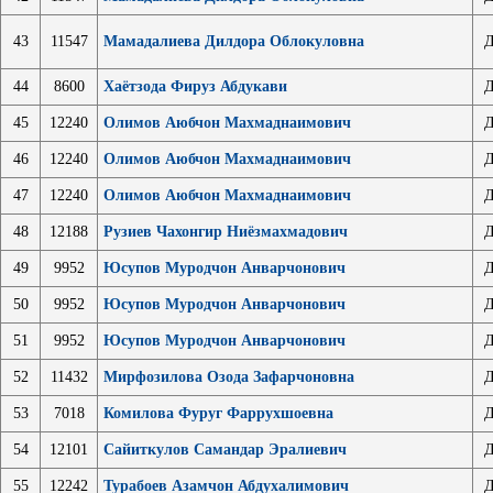
43
11547
Мамадалиева Дилдора Облокуловна
Д
44
8600
Хаётзода Фируз Абдукави
Д
45
12240
Олимов Аюбчон Махмаднаимович
Д
46
12240
Олимов Аюбчон Махмаднаимович
Д
47
12240
Олимов Аюбчон Махмаднаимович
Д
48
12188
Рузиев Чахонгир Ниёзмахмадович
Д
49
9952
Юсупов Муродчон Анварчонович
Д
50
9952
Юсупов Муродчон Анварчонович
Д
51
9952
Юсупов Муродчон Анварчонович
Д
52
11432
Мирфозилова Озода Зафарчоновна
Д
53
7018
Комилова Фуруг Фаррухшоевна
Д
54
12101
Сайиткулов Самандар Эралиевич
Д
55
12242
Турабоев Азамчон Абдухалимович
Д