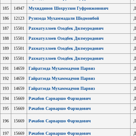
185
14947
Мухиддинов Шохрузхон Гуфронжонович
Д
186
12123
Рузизода Мухаммадали Шодмонбой
Д
187
15501
Рахматуллоев Озодбек Дилмуродович
Д
188
15501
Рахматуллоев Озодбек Дилмуродович
Д
189
15501
Рахматуллоев Озодбек Дилмуродович
Д
190
15501
Рахматуллоев Озодбек Дилмуродович
Д
191
14659
Гайратзода Мухаммадчон Парвиз
Д
192
14659
Гайратзода Мухаммадчон Парвиз
Д
193
14659
Гайратзода Мухаммадчон Парвиз
Д
194
15669
Рачабов Сарваршо Фарходович
Д
195
15669
Рачабов Сарваршо Фарходович
Д
196
15669
Рачабов Сарваршо Фарходович
Д
197
15669
Рачабов Сарваршо Фарходович
Д