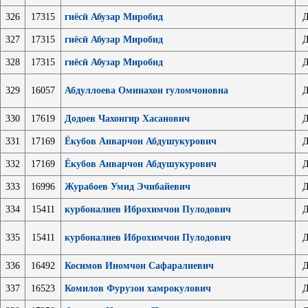
326
17315
гиёсӣ Абузар Миробид
Д
327
17315
гиёсӣ Абузар Миробид
Д
328
17315
гиёсӣ Абузар Миробид
Д
329
16057
Абдуллоева Оминахон гуломчоновна
Д
330
17619
Додоев Чахонгир Хасанович
Д
331
17169
Ёкубов Анварчон Абдушукурович
Д
332
17169
Ёкубов Анварчон Абдушукурович
Д
333
16996
Журабоев Умид Эчибайевич
Д
334
15411
курбоналиев Иброхимчон Пулодович
Д
335
15411
курбоналиев Иброхимчон Пулодович
Д
336
16492
Косимов Иномчон Сафаралиевич
Д
337
16523
Комилов Фурузон хамрокулович
Д