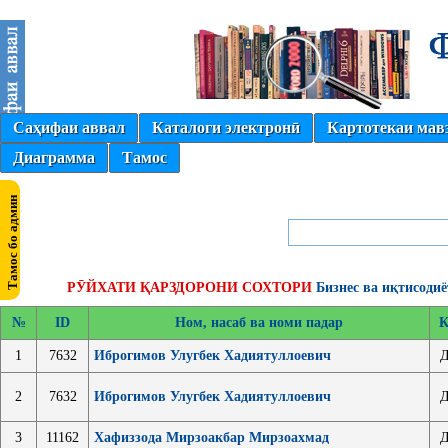
Саҳифаи аввал
Каталоги электронӣ
Картотекаи мав
Диаграмма
Тамос
РӮЙХАТИ ҚАРЗДОРОНИ СОХТОРИ
Бизнес ва иқтисоди
№
ID
Ном, насаб ва номи падар
К
1
7632
Иброгимов Улугбек Хадиятуллоевич
Д
2
7632
Иброгимов Улугбек Хадиятуллоевич
Д
3
11162
Хафиззода Мирзоакбар Мирзоахмад
Д