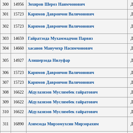
300
14956
Зохиров Шероз Наимчонович
Д
301
15723
Каримов Даврончон Валичонович
Д
302
15723
Каримов Даврончон Валичонович
Д
303
14659
Гайратзода Мухаммадчон Парвиз
Д
304
14660
хасанов Манучехр Насимчонович
Д
305
14927
Алишерзода Нилуфар
Д
306
15723
Каримов Даврончон Валичонович
Д
307
15723
Каримов Даврончон Валичонович
Д
308
16622
Абдулазизов Муслимбек гайратович
Д
309
16622
Абдулазизов Муслимбек гайратович
Д
310
16622
Абдулазизов Муслимбек гайратович
Д
311
16890
Азимзода Мирзомухсин Мирзорахим
Д