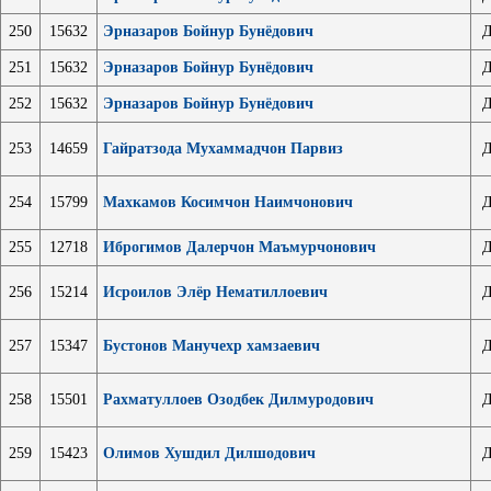
250
15632
Эрназаров Бойнур Бунёдович
Д
251
15632
Эрназаров Бойнур Бунёдович
Д
252
15632
Эрназаров Бойнур Бунёдович
Д
253
14659
Гайратзода Мухаммадчон Парвиз
Д
254
15799
Махкамов Косимчон Наимчонович
Д
255
12718
Иброгимов Далерчон Маъмурчонович
Д
256
15214
Исроилов Элёр Нематиллоевич
Д
257
15347
Бустонов Манучехр хамзаевич
Д
258
15501
Рахматуллоев Озодбек Дилмуродович
Д
259
15423
Олимов Хушдил Дилшодович
Д